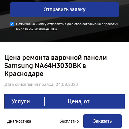
Отправить заявку
Нажимая на кнопку отправить я даю свое согласие на обработку
моих
.
персональных данных
Цена ремонта варочной панели
Samsung NA64H3030BK в
Краснодаре
Дата обновления прайса:
04.08.2026
Услуги
Цена, от
Заказать
Диагностика
бесплатно