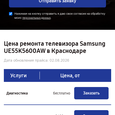
Отправить заявку
Нажимая на кнопку отправить я даю свое согласие на обработку
моих
.
персональных данных
Цена ремонта телевизора Samsung
UE55K5600AW в Краснодаре
Дата обновления прайса:
02.08.2026
Услуги
Цена, от
Заказать
Диагностика
бесплатно