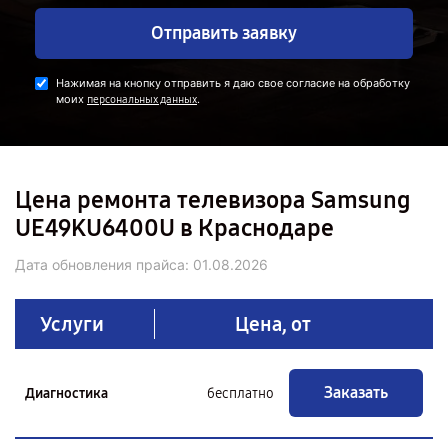
Отправить заявку
Нажимая на кнопку отправить я даю свое согласие на обработку
моих
.
персональных данных
Цена ремонта телевизора Samsung
UE49KU6400U в Краснодаре
Дата обновления прайса:
01.08.2026
Услуги
Цена, от
Заказать
Диагностика
бесплатно