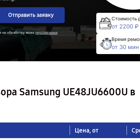
Отправить заявку
Стоимость 
от 2200 ₽
е на обработку моих
персональных
Время ремо
от 30 мин
зора Samsung UE48JU6600U в
Цена, от
Ср