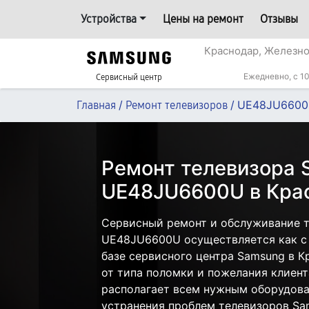
Устройства
Цены на ремонт
Отзывы
Краснодар, Железн
Ежедневно, с 10
Сервисный центр
/
/
UE48JU660
Главная
Ремонт телевизоров
Ремонт телевизора
UE48JU6600U в Кра
Сервисный ремонт и обслуживание 
UE48JU6600U осуществляется как с 
базе сервисного центра Samsung в К
от типа поломки и пожелания клиент
располагает всем нужным оборудова
устранения проблем телевизоров Sa