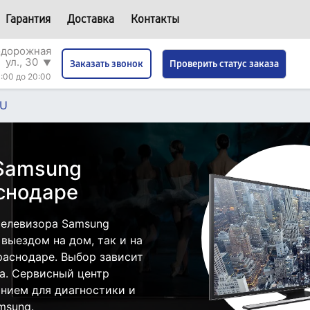
Гарантия
Доставка
Контакты
одорожная
ул., 30
▼
Проверить статус заказа
Заказать звонок
:00 до 20:00
0U
 Samsung
снодаре
телевизора Samsung
выездом на дом, так и на
раснодаре. Выбор зависит
а. Сервисный центр
нием для диагностики и
msung.