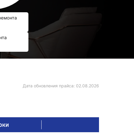
ремонта
нта
Дата обновления прайса:
02.08.2026
оки