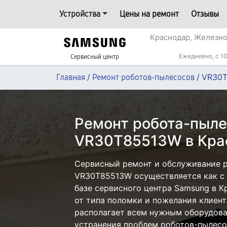
Устройства
Цены на ремонт
Отзывы
Краснодар, Железн
Ежедневно, с 10
Сервисный центр
/
/
VR30
Главная
Ремонт роботов-пылесосов
Ремонт робота-пыл
VR30T85513W в Кра
Сервисный ремонт и обслуживание 
VR30T85513W осуществляется как с 
базе сервисного центра Samsung в К
от типа поломки и пожелания клиент
располагает всем нужным оборудова
устранения проблем роботов-пылесо