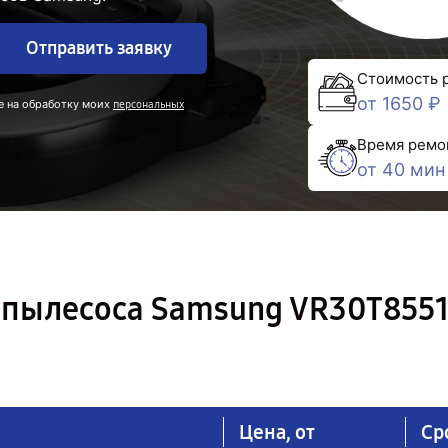
Отправить заявку
Стоимость 
от 1650 ₽
е на обработку моих
персональных
Время ремо
от 40 мин
-пылесоса Samsung VR30T855
Цена, от
Ср