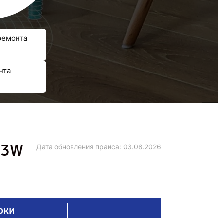
ремонта
нта
13W
Дата обновления прайса:
03.08.2026
оки