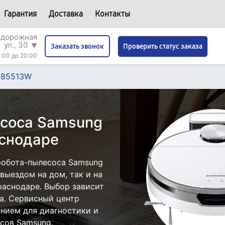
Гарантия
Доставка
Контакты
одорожная
ул., 30
▼
Проверить статус заказа
Заказать звонок
:00 до 20:00
T85513W
есоса Samsung
снодаре
робота-пылесоса Samsung
выездом на дом, так и на
раснодаре. Выбор зависит
а. Сервисный центр
нием для диагностики и
сов Samsung.