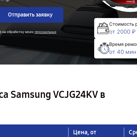
Отправить заявку
Стоимость 
от 2000 ₽
е на обработку моих
персональных
Время ремо
от 40 мин
са Samsung VCJG24KV в
Цена, от
Ср