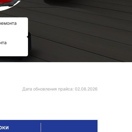
ремонта
нта
Дата обновления прайса:
02.08.2026
оки