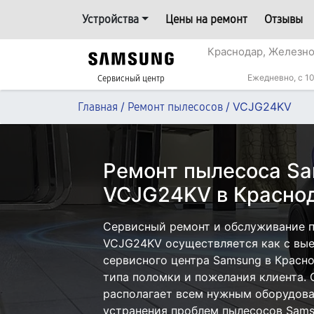
Устройства
Цены на ремонт
Отзывы
Краснодар, Железн
Ежедневно, с 10
Сервисный центр
/
/
VCJG24KV
Главная
Ремонт пылесосов
Ремонт пылесоса S
VCJG24KV в Красно
Сервисный ремонт и обслуживание 
VCJG24KV осуществляется как с выез
сервисного центра Samsung в Красно
типа поломки и пожелания клиента.
располагает всем нужным оборудова
устранения проблем пылесосов Sams