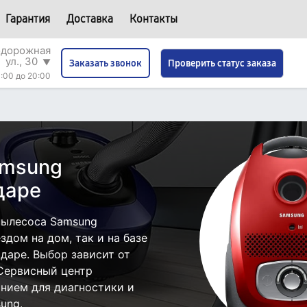
Гарантия
Доставка
Контакты
одорожная
ул., 30
▼
Проверить статус заказа
Заказать звонок
:00 до 20:00
amsung
даре
пылесоса Samsung
дом на дом, так и на базе
даре. Выбор зависит от
 Сервисный центр
нием для диагностики и
ung.