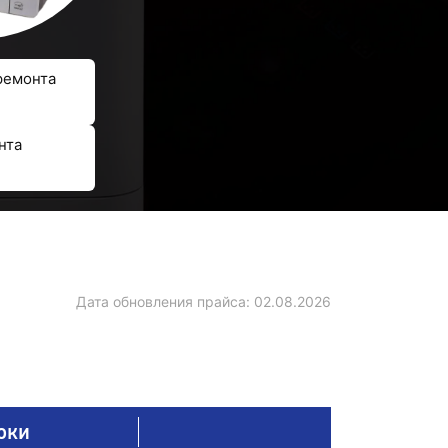
ремонта
нта
Дата обновления прайса:
02.08.2026
оки