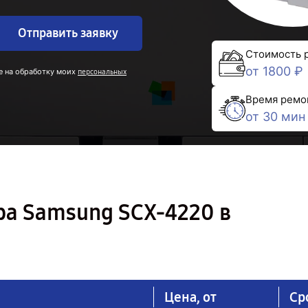
Отправить заявку
Стоимость 
от 1800 ₽
е на обработку моих
персональных
Время ремо
от 30 мин
ра Samsung SCX-4220 в
Цена, от
Ср