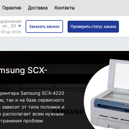
Гарантия
Доставка
Контакты
одорожная
ул., 30
▼
Проверить статус заказа
Заказать звонок
:00 до 20:00
msung SCX-
принтера Samsung SCX-4220
, так и на базе сервисного
 зависит от типа поломки и
р располагает всем нужным
странения проблем