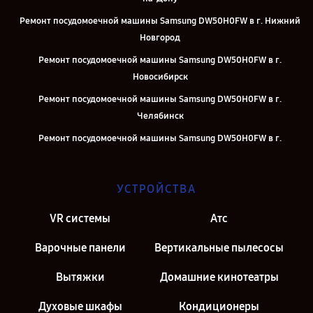
Ремонт посудомоечной машины Samsung DW50H0FW в г. Нижний
Новгород
Ремонт посудомоечной машины Samsung DW50H0FW в г.
Новосибирск
Ремонт посудомоечной машины Samsung DW50H0FW в г.
Челябинск
Ремонт посудомоечной машины Samsung DW50H0FW в г.
Екатеринбург
Ремонт посудомоечной машины Samsung DW50H0FW в г. Казань
УСТРОЙСТВА
Ремонт посудомоечной машины Samsung DW50H0FW в г. Москва
VR системы
Атс
Ремонт посудомоечной машины Samsung DW50H0FW в г. Санкт-
Петербург
Варочные панели
Вертикальные пылесосы
Вытяжки
Домашние кинотеатры
Духовые шкафы
Кондиционеры