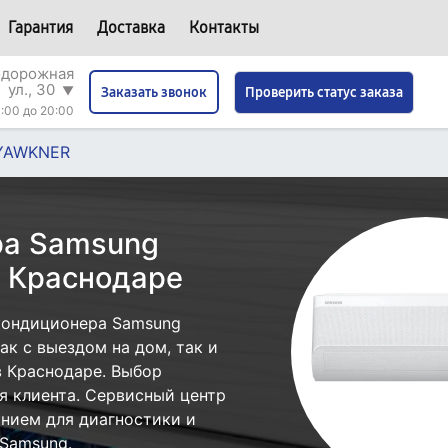
Гарантия
Доставка
Контакты
одорожная
ул., 30
▼
Проверить статус заказа
Заказать звонок
:00 до 20:00
YAWKNER
ра Samsung
 Краснодаре
кондиционера Samsung
 с выездом на дом, так и
в Краснодаре. Выбор
я клиента. Сервисный центр
нием для диагностики и
Samsung.