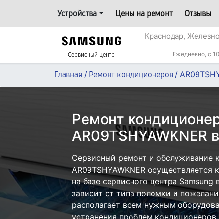
Устройства
Цены на ремонт
Отзывы
Краснодар, Железн
Ежедневно, с 10
Сервисный центр
/
/
AR09TSH
Главная
Ремонт кондиционеров
Ремонт кондиционе
AR09TSHYAWKNER в
Сервисный ремонт и обслуживание 
AR09TSHYAWKNER осуществляется как
на базе сервисного центра Samsung 
зависит от типа поломки и пожелани
располагает всем нужным оборудова
устранения проблем кондиционеров 