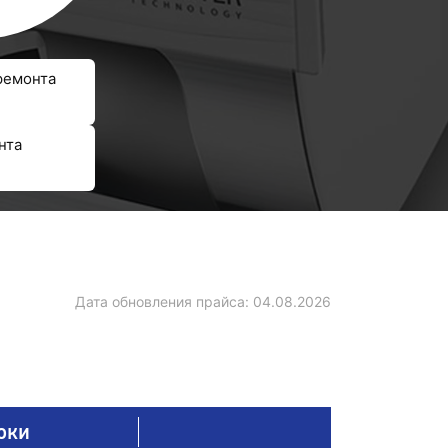
ремонта
нта
Дата обновления прайса:
04.08.2026
оки