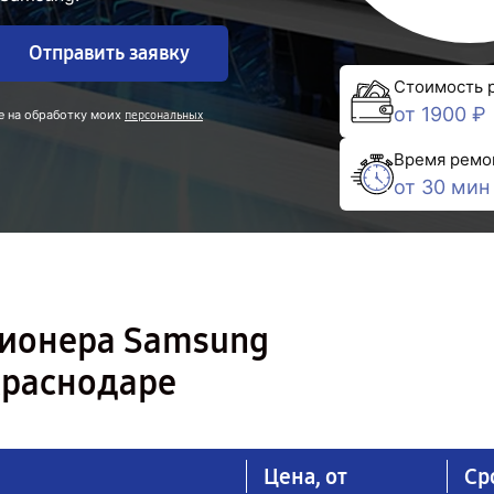
Отправить заявку
Стоимость 
от 1900 ₽
е на обработку моих
персональных
Время ремо
от 30 мин
ционера Samsung
раснодаре
Цена, от
Ср