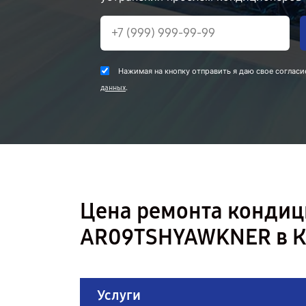
Нажимая на кнопку отправить я даю свое согласи
.
данных
Цена ремонта конди
AR09TSHYAWKNER в К
Услуги