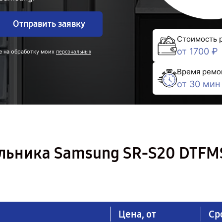
Отправить заявку
Стоимость 
от 1700 ₽
е на обработку моих
персональных
Время ремо
от 30 мин
льника Samsung SR-S20 DTFM
Цена, от
Ср