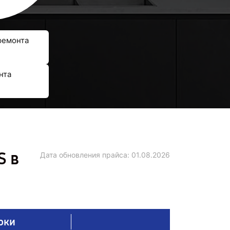
ремонта
нта
S в
Дата обновления прайса:
01.08.2026
оки