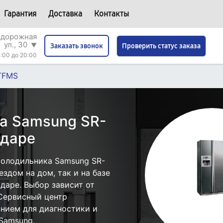
Гарантия
Доставка
Контакты
одорожная
ул., 30
▼
Проверить статус заказа
Заказать звонок
:00 до 20:00
TFMS
а Samsung SR-
одаре
холодильника Samsung SR-
здом на дом, так и на базе
даре. Выбор зависит от
 Сервисный центр
нием для диагностики и
Samsung.