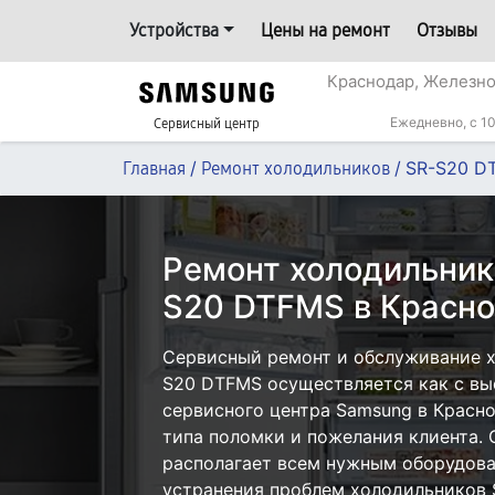
Устройства
Цены на ремонт
Отзывы
Краснодар, Железн
Ежедневно, с 10
Сервисный центр
/
/
SR-S20 D
Главная
Ремонт холодильников
Ремонт холодильник
S20 DTFMS в Красн
Сервисный ремонт и обслуживание 
S20 DTFMS осуществляется как с вые
сервисного центра Samsung в Красно
типа поломки и пожелания клиента.
располагает всем нужным оборудова
устранения проблем холодильников 