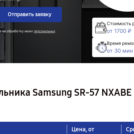
Отправить заявку
Стоимость 
от 1700 ₽
е на обработку моих
персональных
Время ремо
от 30 мин
льника Samsung SR-57 NXABE 
Цена, от
Ср