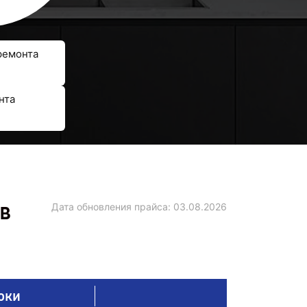
ремонта
нта
в
Дата обновления прайса:
03.08.2026
оки