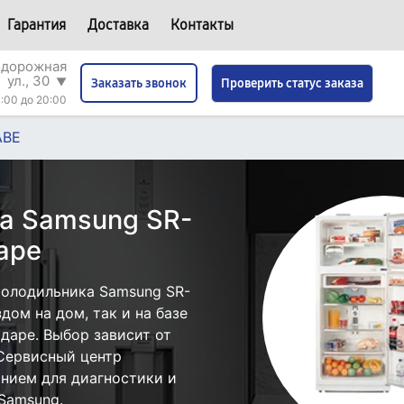
Гарантия
Доставка
Контакты
одорожная
ул., 30
▼
Проверить статус заказа
Заказать звонок
:00 до 20:00
ABE
а Samsung SR-
аре
холодильника Samsung SR-
дом на дом, так и на базе
даре. Выбор зависит от
 Сервисный центр
нием для диагностики и
Samsung.