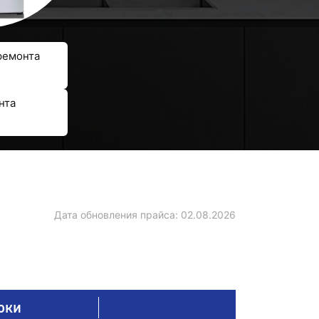
ремонта
нта
Дата обновления прайса:
02.08.2026
оки