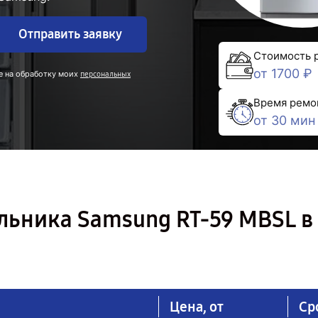
Отправить заявку
Стоимость 
от 1700 ₽
е на обработку моих
персональных
Время ремо
от 30 мин
льника Samsung RT-59 MBSL в
Цена, от
Ср