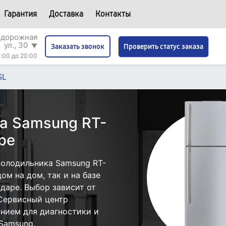
Гарантия
Доставка
Контакты
одорожная
ул., 30
▼
Проверить статус заказа
Заказать звонок
:00 до 20:00
SL
а Samsung RT-
ре
холодильника Samsung RT-
ом на дом, так и на базе
даре. Выбор зависит от
 Сервисный центр
нием для диагностики и
Samsung.