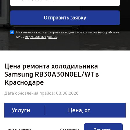
Отправить заявку
Нажимая на кнопку отправить я даю свое согласие на обработку
моих
.
персональных данных
Цена ремонта холодильника
Samsung RB30A30N0EL/WT в
Краснодаре
Дата обновления прайса:
03.08.2026
Услуги
Цена, от