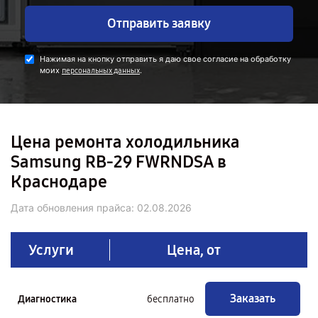
Отправить заявку
Нажимая на кнопку отправить я даю свое согласие на обработку
моих
.
персональных данных
Цена ремонта холодильника
Samsung RB-29 FWRNDSA в
Краснодаре
Дата обновления прайса:
02.08.2026
Услуги
Цена, от
Заказать
Диагностика
бесплатно