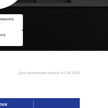
ремонта
нта
Дата обновления прайса:
02.08.2026
оки