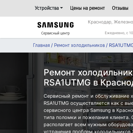
Устройства
Цены на ремонт
Отзывы
Краснодар, Железн
Ежедневно, с 10
Сервисный центр
/
/
RSA1UTM
Главная
Ремонт холодильников
Ремонт холодильни
RSA1UTMG в Красно
Сервисный ремонт и обслуживание 
RSA1UTMG осуществляется как с выез
сервисного центра Samsung в Красно
типа поломки и пожелания клиента.
располагает всем нужным оборудова
устранения проблем холодильников 