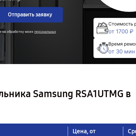
Отправить заявку
Стоимость 
от 1700 ₽
е на обработку моих
персональных
Время ремо
от 30 мин
льника Samsung RSA1UTMG в
Цена, от
Ср