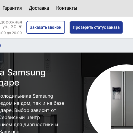
Гарантия
Доставка
Контакты
одорожная
ул., 30
▼
Проверить статус заказа
Заказать звонок
:00 до 20:00
G
ка Samsung
даре
холодильника Samsung
дом на дом, так и на базе
даре. Выбор зависит от
 Сервисный центр
нием для диагностики и
Samsung.