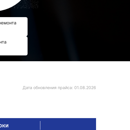
ремонта
нта
Дата обновления прайса:
01.08.2026
оки