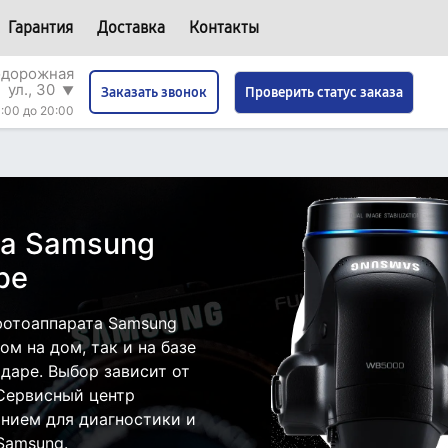
Гарантия
Доставка
Контакты
одорожная
ул., 30
▼
Проверить статус заказа
Заказать звонок
:00 до 20:00
та Samsung
ре
фотоаппарата Samsung
м на дом, так и на базе
даре. Выбор зависит от
 Сервисный центр
нием для диагностики и
Samsung.