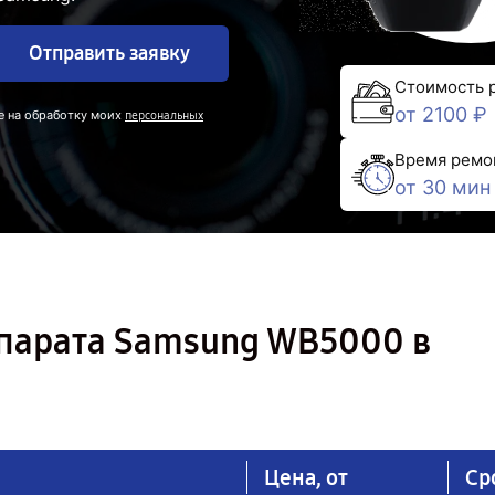
Отправить заявку
Стоимость 
от 2100 ₽
е на обработку моих
персональных
Время ремо
от 30 мин
парата Samsung WB5000 в
Цена, от
Ср