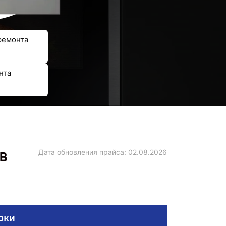
ремонта
нта
в
Дата обновления прайса:
02.08.2026
оки