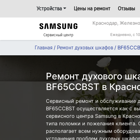
Устройства
Цены на ремонт
Отзывы
Краснодар, Железн
Ежедневно, с 10
Сервисный центр
/
/
BF65CC
Главная
Ремонт духовых шкафов
Ремонт духового ш
BF65CCBST в Красн
Сервисный ремонт и обслуживание 
BF65CCBST осуществляется как с вые
сервисного центра Samsung в Красно
типа поломки и пожелания клиента.
располагает всем нужным оборудова
устранения проблем духовых шкафов