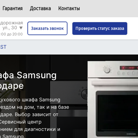
Гарантия
Доставка
Контакты
одорожная
ул., 30
▼
Проверить статус заказа
Заказать звонок
:00 до 20:00
BST
кафа Samsung
одаре
духового шкафа Samsung
здом на дом, так и на базе
даре. Выбор зависит от
 Сервисный центр
нием для диагностики и
 Samsung.