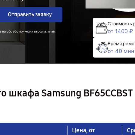
Отправить заявку
Стоимость 
от 1400 ₽
е на обработку моих
персональных
Время ремо
от 40 мин
го шкафа Samsung BF65CCBST 
Цена, от
Ср